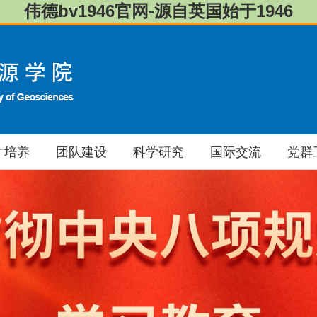
伟德bv1946官网-源自英国始于1946
才培养
团队建设
科学研究
国际交流
党群