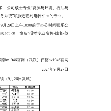
较多，公司硕士专业“资源与环境、石油与
服务系统”填报志愿时选择相应的专业。
29日上午10:00前于办公时间联系公
ug.edu.cn，命名“报考专业名称-姓名-放
德bv1946官网（武汉）伟德bv1946官网
2024年9 月27日
成绩（9月26日复试）