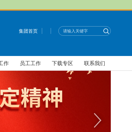
集团首页
工作
员工工作
下载专区
联系我们