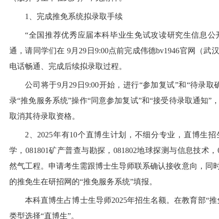
1、完成推免系统拟录取手续
“全国推荐优秀应届本科毕业生免试攻读研究生信息公开暨
通，请同学们在 9月29日9:00点前完成伟德bv1946官网（
电话畅通、完成后续拟录取过程。
公司将于9月29日9:00开始，进行“参加复试”和“待
录“推免服务系统”操作“同意参加复试”和“接受待录取通知
取消其待录取资格。
2、2025年有10个直博生计划，不细分专业，直博生招
学，081801矿产普查与勘探，081802地球探测与信息技术，0
然气工程。申请考生需跟博士生导师联系确认接收意向，同
的推免生在研招网的“推免服务系统”填报。
本科直博生占博士生导师2025年招生名额。在教育部“
类型选择“直博生”。