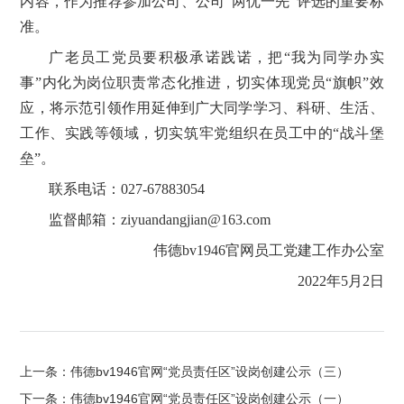
内容，作为推荐参加公司、公司“两优一先”评选的重要标
准。
广老员工党员要积极承诺践诺，把“我为同学办实
事”内化为岗位职责常态化推进，切实体现党员“旗帜”效
应，将示范引领作用延伸到广大同学学习、科研、生活、
工作、实践等领域，切实筑牢党组织在员工中的“战斗堡
垒”。
联系电话：027-67883054
监督邮箱：ziyuandangjian@163.com
伟德bv1946官网员工党建工作办公室
2022年5月2日
上一条：伟德bv1946官网“党员责任区”设岗创建公示（三）
下一条：伟德bv1946官网“党员责任区”设岗创建公示（一）