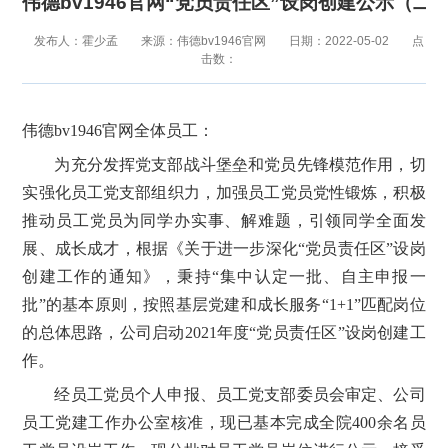
伟德bv1946官网“党员责任区”设岗创建公示（二
发布人：霍少孟
来源：伟德bv1946官网
日期：2022-05-02
点
击数：
伟德bv1946官网全体员工：
为充分发挥党支部战斗堡垒和党员先锋模范作用，切
实强化员工党支部组织力，加强员工党员党性锻炼，积极
推动员工党员为同学办实事、解难题，引领同学全面发
展、成长成才，根据《关于进一步深化“党员责任区”设岗
创建工作的通知》，秉持“集中认定一批、自主申报一
批”的基本原则，按照基层党建和成长服务“1+1”匹配岗位
的总体思路，公司启动2021年度“党员责任区”设岗创建工
作。
经员工党员个人申报、员工党支部委员会审定、公司
员工党建工作办公室核准，现已基本完成全院400余名员