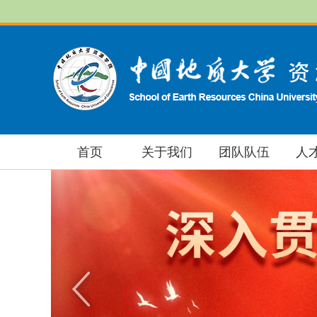
首页
关于我们
团队队伍
人