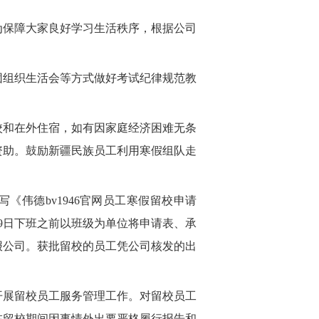
为保障大家良好学习生活秩序，根据公司
团组织生活会等方式做好考试纪律规范教
校和在外住宿，如有因家庭经济困难无条
资助。鼓励新疆民族员工利用寒假组队走
《伟德bv1946官网员工寒假留校申请
月9日下班之前以班级为单位将申请表、承
报公司。获批留校的员工凭公司核发的出
开展留校员工服务管理工作。对留校员工
在留校期间因事情外出要严格履行报告和